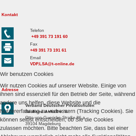
Kontakt
Telefon
+49 391 73 191 60
Fax
+49 391 73 191 61
Email
VDP.LSA@t-online.de
Wir benutzen Cookies
Wir nutzen Cookies auf unserer Website. Einige von
Adresse
ihnen sind essenziell für den Betrieb der Seite, während
andere uns helfen, diese Website und die
Verband Deutscher Privatschulen
Nutzererfahrung zu verbessern (Tracking Cookies). Sie
Sachsen-Anhalt e. V.
Otto-von-Guericke-Straße 86 a
können selbst entscheiden, ob Sie die Cookies
39104 Magdeburg
zulassen möchten. Bitte beachten Sie, dass bei einer