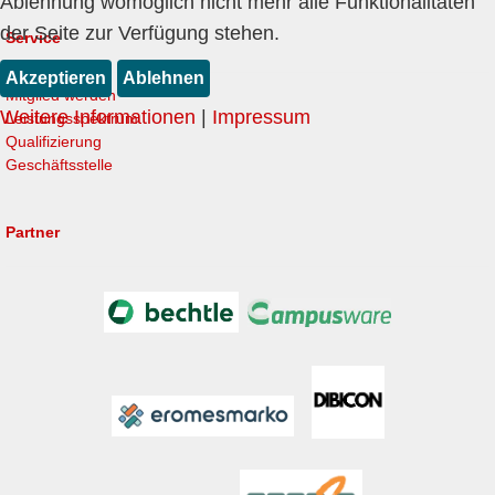
Ablehnung womöglich nicht mehr alle Funktionalitäten
der Seite zur Verfügung stehen.
Service
Akzeptieren
Ablehnen
Mitglied werden
Weitere Informationen
|
Impressum
Leistungsspektrum
Qualifizierung
Geschäftsstelle
Partner