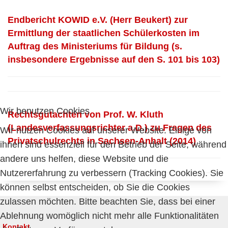
Endbericht KOWID e.V. (Herr Beukert) zur
Ermittlung der staatlichen Schülerkosten im
Auftrag des Ministeriums für Bildung (s.
insbesondere Ergebnisse auf den S. 101 bis 103)
Wir benutzen Cookies
Rechtsgutachten von Prof. W. Kluth
(Landesverfassungsrichter a.D.) zu Fragen des
Wir nutzen Cookies auf unserer Website. Einige von
Privatschulrechts in Sachsen-Anhalt (2014)
ihnen sind essenziell für den Betrieb der Seite, während
andere uns helfen, diese Website und die
Nutzererfahrung zu verbessern (Tracking Cookies). Sie
können selbst entscheiden, ob Sie die Cookies
zulassen möchten. Bitte beachten Sie, dass bei einer
Ablehnung womöglich nicht mehr alle Funktionalitäten
Kontakt