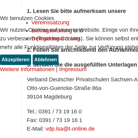
1. Lesen Sie bitte aufmerksam unsere
Wir benutzen Cookies
Vereinssatzung
Wir nutzen Cookies auf unserer Website. Einige von ihn
Beitragsordnung
und
zu verbessern (Tracking Cookies). Sie können selbst en
Delegiertenordnung
mehr alle Funktionalitäten der Seite zur Verfügung stehe
2. Füllen Sie anschließend den Aufnahmea
Akzeptieren
Ablehnen
3. Senden Sie die ausgefüllten Unterlagen
Weitere Informationen
|
Impressum
Verband Deutscher Privatschulen Sachsen-An
Otto-von-Guericke-Straße 86a
39104 Magdeburg
Tel.: 0391 / 73 19 16 0
Fax: 0391 / 73 19 16 1
E-Mail:
vdp.lsa@t-online.de