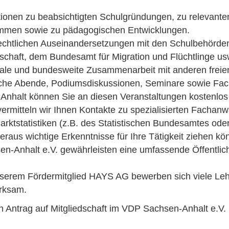
mationen zu beabsichtigten Schulgründungen, zu relevan
mmen sowie zu pädagogischen Entwicklungen.
echtlichen Auseinandersetzungen mit den Schulbehörden
haft, dem Bundesamt für Migration und Flüchtlinge us
onale und bundesweite Zusammenarbeit mit anderen freie
sche Abende, Podiumsdiskussionen, Seminare sowie Fa
Anhalt können Sie an diesen Veranstaltungen kostenlos 
ermitteln wir Ihnen Kontakte zu spezialisierten Fachanw
rktstatistiken (z.B. des Statistischen Bundesamtes ode
ieraus wichtige Erkenntnisse für Ihre Tätigkeit ziehen kö
nhalt e.V. gewährleisten eine umfassende Öffentlichke
serem Fördermitglied HAYS AG bewerben sich viele Leh
rksam.
 Antrag auf Mitgliedschaft im VDP Sachsen-Anhalt e.V. (a