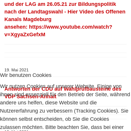
und der LAG am 26.05.21 zur Bildungspolitik
nach der Landtagswahl - Hier Video des Offenen
Kanals Magdeburg
ansehen:
https://www.youtube.com/watch?
v=XgyaZxGefxM
19. Mai 2021
Wir benutzen Cookies
Wir nutzen Cookies auf unserer Website. Einige von
Antworten der CDU auf Wahlprüfbausteine des
ihnen sind essenziell für den Betrieb der Seite, während
VDP Sachsen-Anhalt
andere uns helfen, diese Website und die
Nutzererfahrung zu verbessern (Tracking Cookies). Sie
können selbst entscheiden, ob Sie die Cookies
zulassen möchten. Bitte beachten Sie, dass bei einer