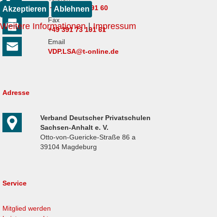
+49 391 73 191 60
Akzeptieren
Ablehnen
Fax
Weitere Informationen
|
Impressum
+49 391 73 191 61
Email
VDP.LSA@t-online.de
Adresse
Verband Deutscher Privatschulen
Sachsen-Anhalt e. V.
Otto-von-Guericke-Straße 86 a
39104 Magdeburg
Service
Mitglied werden