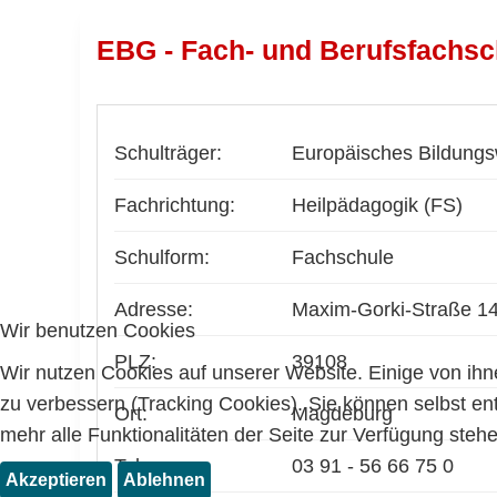
EBG - Fach- und Berufsfachsc
Schulträger:
Europäisches Bildungsw
Fachrichtung:
Heilpädagogik (FS)
Schulform:
Fachschule
Adresse:
Maxim-Gorki-Straße 1
Wir benutzen Cookies
PLZ:
39108
Wir nutzen Cookies auf unserer Website. Einige von ihn
zu verbessern (Tracking Cookies). Sie können selbst en
Ort:
Magdeburg
mehr alle Funktionalitäten der Seite zur Verfügung stehe
Tel.:
03 91 - 56 66 75 0
Akzeptieren
Ablehnen