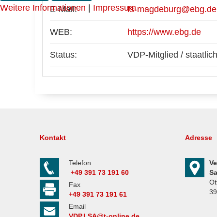
Weitere Informationen
|
Impressum
E-Mail:
fs-magdeburg@ebg.de
WEB:
https://www.ebg.de
Status:
VDP-Mitglied / staatli
Kontakt
Adresse
Telefon
Ve
+49 391 73 191 60
Sa
Ot
Fax
39
+49 391 73 191 61
Email
VDP.LSA@t-online.de